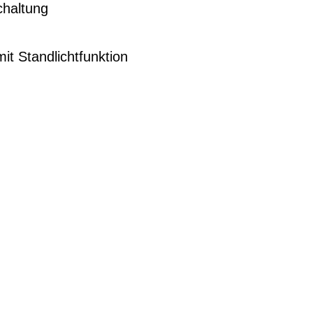
haltung
it Standlichtfunktion
G
EN DIENSTRAD