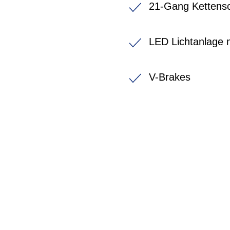
21-Gang Kettensc
LED Lichtanlage m
V-Brakes
BIKE-LEASIN
EINFACH UND PREISGÜNSTIG ZUM NEU