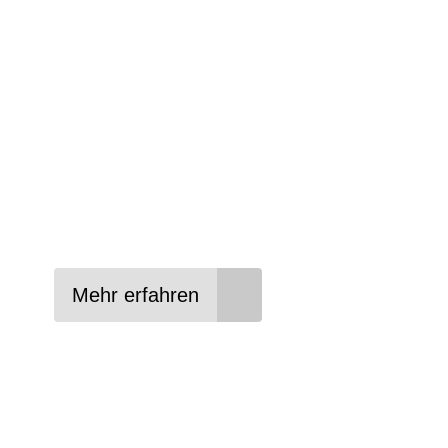
Wir beraten Sie gerne welches Bike zu Ihre
Anforderungen passt - und können Ihnen att
Konditionen vermitteln.
In drei Schritten zum neuen Bike:
Lieblings-Bike aussuchen
Vertrag abschließen
Abholen und Spaß haben
Mehr erfahren