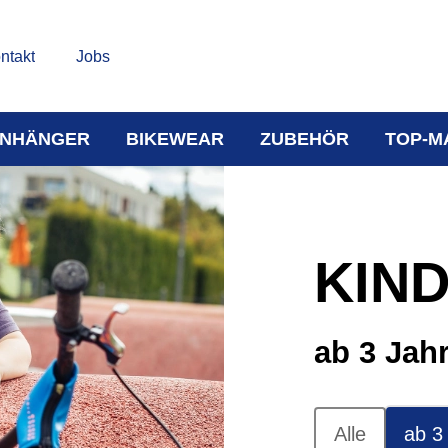
ntakt
Jobs
NHÄNGER
BIKEWEAR
ZUBEHÖR
TOP-M
KIN
ab 3 Jah
Alle
ab 3