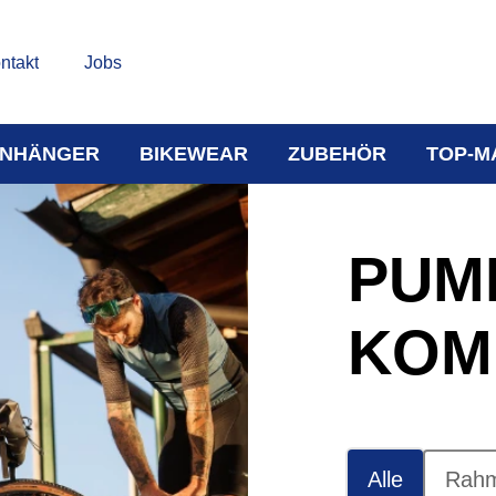
ntakt
Jobs
NHÄNGER
BIKEWEAR
ZUBEHÖR
TOP-M
PUM
KOM
Alle
Rah