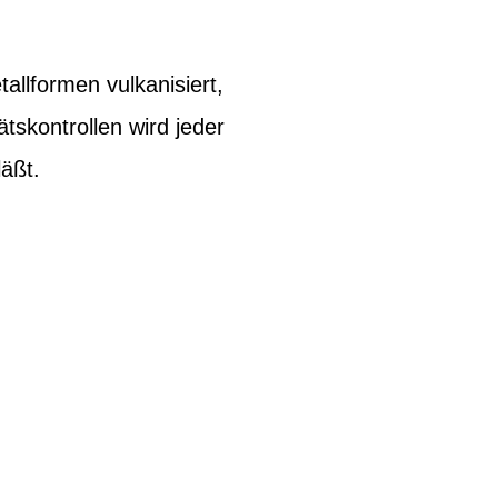
allformen vulkanisiert,
tskontrollen wird jeder
läßt.